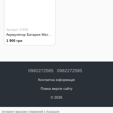
Артикул: 47658
Акумулятор Батарея Microsoft Surface book 2, Surface 1835, G3HTA049H
1 900 грн
0982272585
0982272585
Контактна інформація
Повна версія сайту
© 2026
Інтернет-магазин створений з Хорошоп