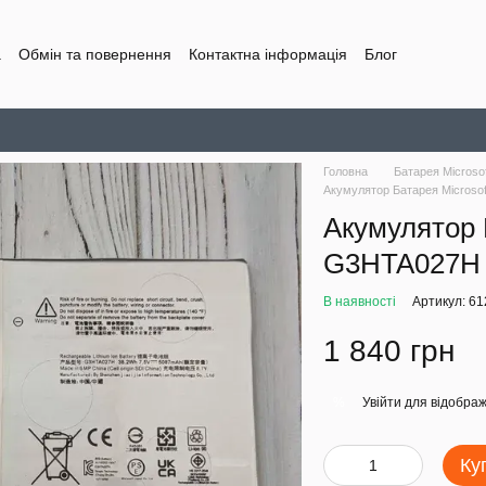
а
Обмін та повернення
Контактна інформація
Блог
Головна
Батарея Microsof
Акумулятор Батарея Microso
Акумулятор Б
G3HTA027H
В наявності
Артикул: 61
1 840 грн
Увійти
для відображ
%
Ку