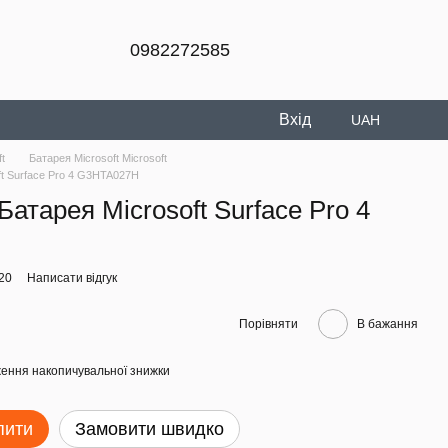
0982272585
Вхід
UAH
t
Батарея Microsoft Microsoft
ft Surface Pro 4 G3HTA027H
атарея Microsoft Surface Pro 4
20
Написати відгук
Порівняти
В бажання
ення накопичувальної знижки
пити
Замовити швидко