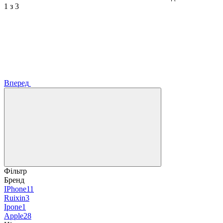
1
з 3
Вперед
Фільтр
Бренд
IPhone
11
Ruixin
3
Ipone
1
Apple
28