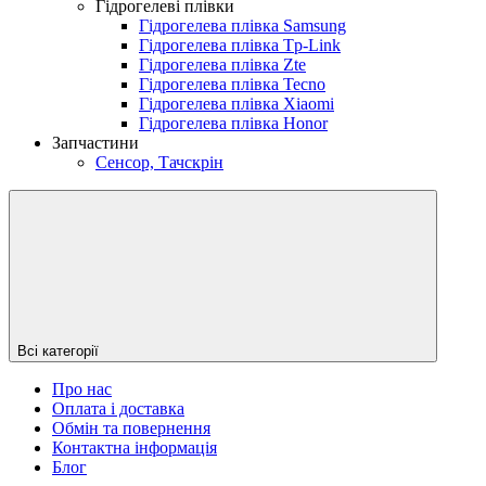
Гідрогелеві плівки
Гідрогелева плівка Samsung
Гідрогелева плівка Tp-Link
Гідрогелева плівка Zte
Гідрогелева плівка Tecno
Гідрогелева плівка Xiaomi
Гідрогелева плівка Honor
Запчастини
Сенсор, Тачскрін
Всі категорії
Про нас
Оплата і доставка
Обмін та повернення
Контактна інформація
Блог