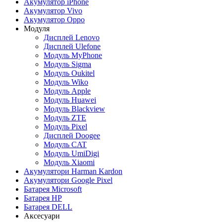
Акумулятор iPhone
Акумулятор Vivo
Акумулятор Oppo
Модуля
Дисплей Lenovo
Дисплей Ulefone
Модуль MyPhone
Модуль Sigma
Модуль Oukitel
Модуль Wiko
Модуль Apple
Модуль Huawei
Модуль Blackview
Модуль ZTE
Модуль Pixel
Дисплей Doogee
Модуль CAT
Модуль UmiDigi
Модуль Xiaomi
Акумулятори Harman Kardon
Акумулятори Google Pixel
Батарея Microsoft
Батарея HP
Батарея DELL
Аксесуари