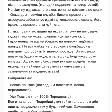
після пошкоджень (молодих подряпин та потертостей).
На відміну від захисного скла, вони не тріскають по краях
- більш довгі терміни служби. Висока прозорість
аксесуара забезпечує відмінну кольоровість екрану, його
ідеальну прозорість та чуйність.
Плівка практично видно на екрані, а тому не потовщує
гаджет, чим не може похвалитися захисне скло.
Гідрогелева плівка не зберігає на поверхні відбитки
пальців. Плівки майже не створюють бульбашок із
повітрям, що робить їх значно простіше. Виготовимо
плівку на будь-яку модель телефону, будь-якого року
випуску! Від вас потрібно лише вказати модель і наші
експерти в найкоротші терміни виконуватимуть
замовлення та надішлють вам!
Відправляємо:
- новою поштою (накладним платежем, повна
передоплата),
- Укр Поштою (при 100% Передплата)
Все в наявності! Подробиці уточнюйте телефоном або
пишіть повідомленням у будь-який час. Замовлення
приймаються без вихідних!