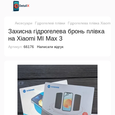
Аксесуари
Гідрогелеві плівки
Гідрогелева плівка Xiaomi
Захисна гідрогелева бронь плівка
на Xiaomi MI Max 3
Артикул:
66176
Написати відгук