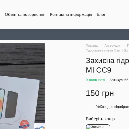
а
Обмін та повернення
Контактна інформація
Блог
Головна
Аксесуари
Г
Гідрогелева плівка Xiaomi Su
Захисна гідр
MI CC9
В наявності
Артикул: 6
150 грн
Увійти
для відображ
%
Виберіть колір