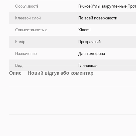
Особливості
Гибкое|Углы закругленные|Про
Клеевой слой
По всей поверхности
Совместимость с
Xiaomi
Колір
Прозрачный
Назначение
Для телефона
Вид
Глянцевая
Опис
Новий відгук або коментар