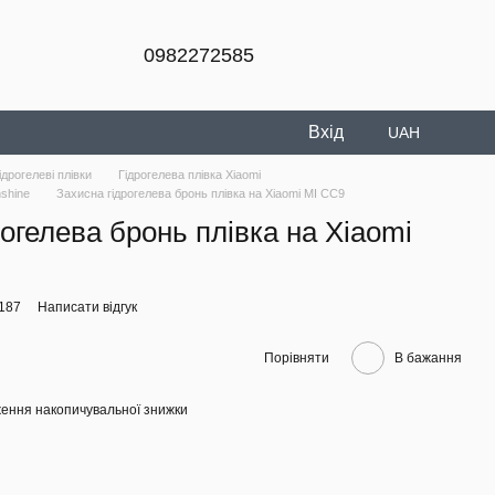
0982272585
Вхід
UAH
ідрогелеві плівки
Гідрогелева плівка Xiaomi
nshine
Захисна гідрогелева бронь плівка на Xiaomi MI CC9
огелева бронь плівка на Xiaomi
6187
Написати відгук
Порівняти
В бажання
ення накопичувальної знижки