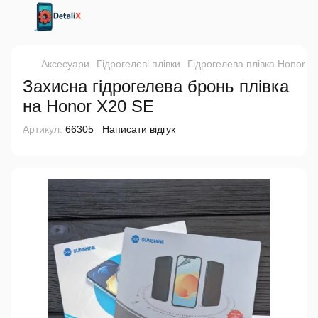
Аксесуари
Гідрогелеві плівки
Гідрогелева плівка Honor
Г
Захисна гідрогелева бронь плівка
на Honor X20 SE
Артикул:
66305
Написати відгук