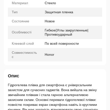
Материал
Стекло
Тип
Защитная пленка
Состояние
Новое
Гибкое|Углы закругленные|
Особливості
Противоударный
Клеевой слой
По всей поверхности
Совместимость
Honor
с
Опис
Гідрогелева плівка для смартфона є універсальним
захистом для сучасних гаджетів. Вона вийшла на зміну
звичайним плівкам і стала гарною альтернативою
захисним склам. Основні переваги гідрогелевої плівки:
повністю покриває екран смартфона навіть із круглими
кінцями. Він має здатність відновлювати свою структуру