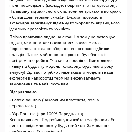
після пошкоджень (молодих подряпин та потертостей).
На відміну від захисного скла, вони не тріскають по краях
- більш довгі терміни служби. Висока прозорість
аксесуара забезпечує відмінну кольоровість екрану, його
ідеальну прозорість та чуйність.
Плівка практично видно на екрані, а тому не потовщує
гаджет, чим не може похвалитися захисне скло.
Гідрогелева плівка не зберігає на поверхні відбитки
пальців. Плівки майже не створюють бульбашок із
повітрям, що робить їх значно простіше. Виготовимо
плівку на будь-яку модель телефону, будь-якого року
випуску! Від вас потрібно лише вказати модель і наші
експерти в найкоротші терміни виконуватимуть
замовлення та надішлють вам!
Відправляємо:
- новою поштою (накладним платежем, повна
передоплата),
- Укр Поштою (при 100% Передплата)
Все в наявності! Подробиці уточнюйте телефоном або
пишіть повідомленням у будь-який час. Замовлення
приймаються без вихідних!