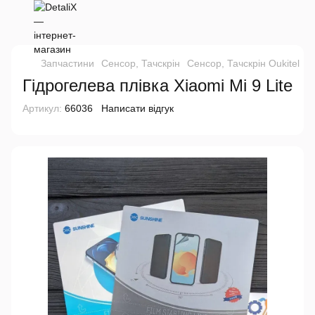
Запчастини
Сенсор, Тачскрін
Сенсор, Тачскрін Oukitel
Г
Гідрогелева плівка Xiaomi Mi 9 Lite
Артикул:
66036
Написати відгук