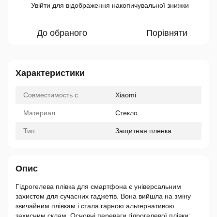
Увійти
для відображення накопичувальної знижки
%
До обраного
Порівняти
Характеристики
Совместимость с
Xiaomi
Материал
Стекло
Тип
Защитная пленка
Опис
Гідрогелева плівка для смартфона є універсальним
захистом для сучасних гаджетів. Вона вийшла на зміну
звичайним плівкам і стала гарною альтернативою
захисним склам. Основні переваги гідрогелевої плівки: