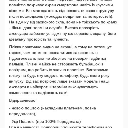
повністю покриває екран смартфона навіть із круглими
кінцями. Він має здатність відновлювати свою структуру
після пошкоджень (молодих подряпин та потертостей).
На відміну від захисного скла, вони не тріскають по краях
- більш довгі терміни служби. Висока прозорість
аксесуара забезпечує відмінну кольоровість екрану, його
ідеальну прозорість та чуйність.
Плівка практично видно на екрані, а тому не потовщує
гаджет, чим не може похвалитися захисне скло.
Гідрогелева плівка не зберігає на поверхні відбитки
пальців. Плівки майже не створюють бульбашок із
повітрям, що робить їх значно простіше. Виготовимо
плівку на будь-яку модель телефону, будь-якого року
випуску! Від вас потрібно лише вказати модель і наші
експерти в найкоротші терміни виконуватимуть
замовлення та надішлють вам!
Відправляємо:
- новою поштою (накладним платежем, повна
передоплата),
- Укр Поштою (при 100% Передплата)
Все в наявності! Подробиці уточнюйте телефоном або