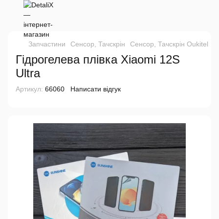
Запчастини
Сенсор, Тачскрін
Сенсор, Тачскрін Oukitel
Г
Гідрогелева плівка Xiaomi 12S
Ultra
Артикул:
66060
Написати відгук