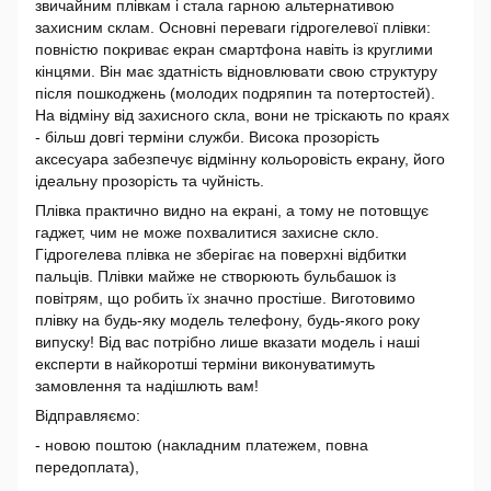
звичайним плівкам і стала гарною альтернативою
захисним склам. Основні переваги гідрогелевої плівки:
повністю покриває екран смартфона навіть із круглими
кінцями. Він має здатність відновлювати свою структуру
після пошкоджень (молодих подряпин та потертостей).
На відміну від захисного скла, вони не тріскають по краях
- більш довгі терміни служби. Висока прозорість
аксесуара забезпечує відмінну кольоровість екрану, його
ідеальну прозорість та чуйність.
Плівка практично видно на екрані, а тому не потовщує
гаджет, чим не може похвалитися захисне скло.
Гідрогелева плівка не зберігає на поверхні відбитки
пальців. Плівки майже не створюють бульбашок із
повітрям, що робить їх значно простіше. Виготовимо
плівку на будь-яку модель телефону, будь-якого року
випуску! Від вас потрібно лише вказати модель і наші
експерти в найкоротші терміни виконуватимуть
замовлення та надішлють вам!
Відправляємо:
- новою поштою (накладним платежем, повна
передоплата),