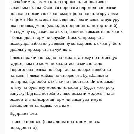
звичайним плівкам і стала гарною альтернативою
захисним склам. Основні переваги гідрогелевої плівки:
повністю покриває екран смартфона навіть із круглими
кінцями. Він має здатність відновлювати свою структуру
після пошкоджень (молодих подряпин та потертостей).
На відміну від захисного скла, вони не тріскають по краях
- більш довгі терміни служби. Висока прозорість
аксесуара забезпечує відмінну кольоровість екрану, його
ідеальну прозорість та чуйність.
Плівка практично видно на екрані, а тому не потовщує
гаджет, чим не може похвалитися захисне скло.
Гідрогелева плівка не зберігає на поверхні відбитки
пальців. Плівки майже не створюють бульбашок із
повітрям, що робить їх значно простіше. Виготовимо
плівку на будь-яку модель телефону, будь-якого року
випуску! Від вас потрібно лише вказати модель і наші
експерти в найкоротші терміни виконуватимуть
замовлення та надішлють вам!
Відправляємо:
- новою поштою (накладним платежем, повна
передоплата),