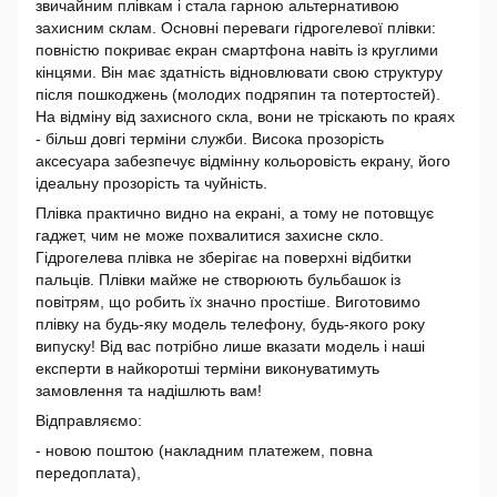
звичайним плівкам і стала гарною альтернативою
захисним склам. Основні переваги гідрогелевої плівки:
повністю покриває екран смартфона навіть із круглими
кінцями. Він має здатність відновлювати свою структуру
після пошкоджень (молодих подряпин та потертостей).
На відміну від захисного скла, вони не тріскають по краях
- більш довгі терміни служби. Висока прозорість
аксесуара забезпечує відмінну кольоровість екрану, його
ідеальну прозорість та чуйність.
Плівка практично видно на екрані, а тому не потовщує
гаджет, чим не може похвалитися захисне скло.
Гідрогелева плівка не зберігає на поверхні відбитки
пальців. Плівки майже не створюють бульбашок із
повітрям, що робить їх значно простіше. Виготовимо
плівку на будь-яку модель телефону, будь-якого року
випуску! Від вас потрібно лише вказати модель і наші
експерти в найкоротші терміни виконуватимуть
замовлення та надішлють вам!
Відправляємо:
- новою поштою (накладним платежем, повна
передоплата),