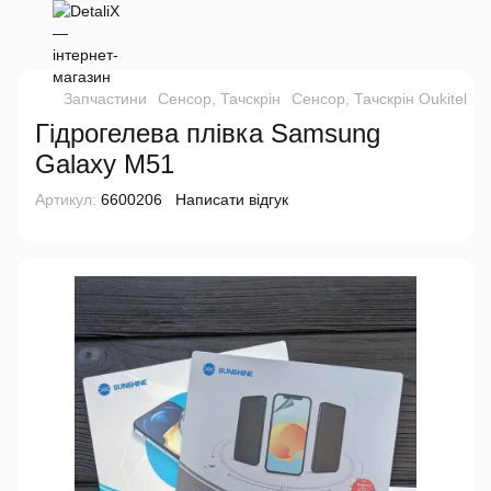
Запчастини
Сенсор, Тачскрін
Сенсор, Тачскрін Oukitel
Г
Гідрогелева плівка Samsung
Galaxy M51
Артикул:
6600206
Написати відгук