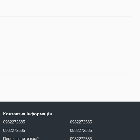
Контактна інформація
0982272585
0982272585
0982272585
0982272585
0982272585
Передзвонити вам?