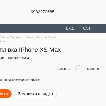
0982272585
Вхід
UAH
Сенсор, Тачскрін
Сенсор, Тачскрін Oukitel
S Max
 плівка IPhone XS Max
6004
Написати відгук
Порівняти
В бажання
ення накопичувальної знижки
пити
Замовити швидко