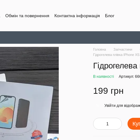
а
Обмін та повернення
Контактна інформація
Блог
Головна
Запчастини
Гідрогелева плівка IPhone X
Гідрогелева
В наявності
Артикул: 6
199 грн
Увійти
для відображ
%
Ку