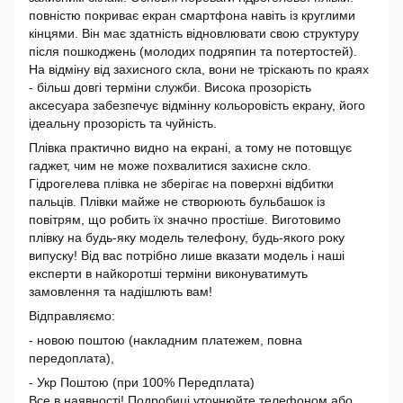
повністю покриває екран смартфона навіть із круглими
кінцями. Він має здатність відновлювати свою структуру
після пошкоджень (молодих подряпин та потертостей).
На відміну від захисного скла, вони не тріскають по краях
- більш довгі терміни служби. Висока прозорість
аксесуара забезпечує відмінну кольоровість екрану, його
ідеальну прозорість та чуйність.
Плівка практично видно на екрані, а тому не потовщує
гаджет, чим не може похвалитися захисне скло.
Гідрогелева плівка не зберігає на поверхні відбитки
пальців. Плівки майже не створюють бульбашок із
повітрям, що робить їх значно простіше. Виготовимо
плівку на будь-яку модель телефону, будь-якого року
випуску! Від вас потрібно лише вказати модель і наші
експерти в найкоротші терміни виконуватимуть
замовлення та надішлють вам!
Відправляємо:
- новою поштою (накладним платежем, повна
передоплата),
- Укр Поштою (при 100% Передплата)
Все в наявності! Подробиці уточнюйте телефоном або