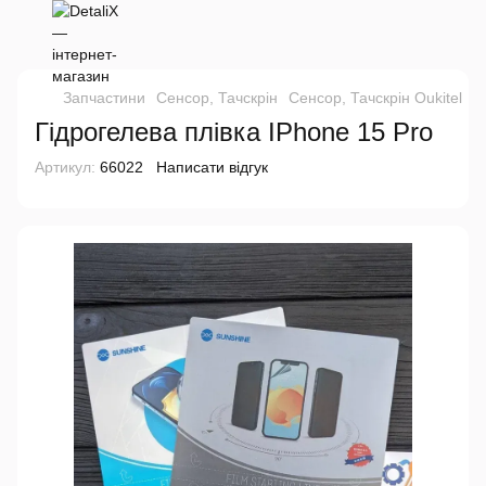
Запчастини
Сенсор, Тачскрін
Сенсор, Тачскрін Oukitel
Г
Гідрогелева плівка IPhone 15 Pro
Артикул:
66022
Написати відгук