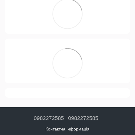
0982272585
0982272585
Контактна інформація