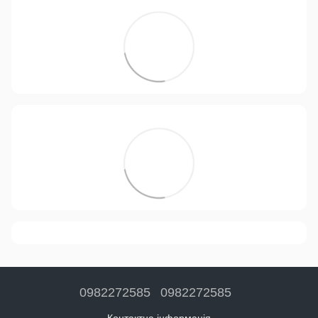
0982272585
0982272585
Контактна інформація