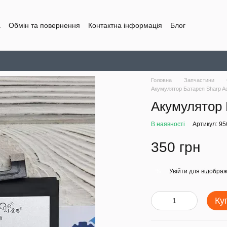
а
Обмін та повернення
Контактна інформація
Блог
Головна
Запчастини
Акумулятор Батарея Sharp A
Акумулятор 
В наявності
Артикул: 9
350 грн
Увійти
для відображ
%
Ку