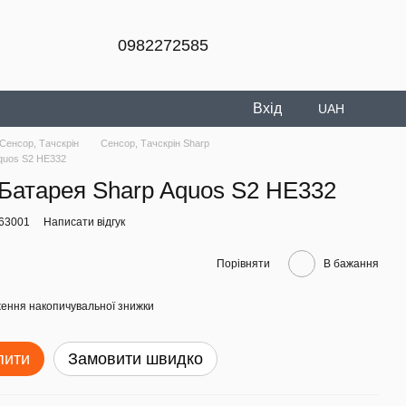
0982272585
Вхід
UAH
Сенсор, Тачскрін
Сенсор, Тачскрін Sharp
quos S2 HE332
Батарея Sharp Aquos S2 HE332
563001
Написати відгук
Порівняти
В бажання
ення накопичувальної знижки
пити
Замовити швидко