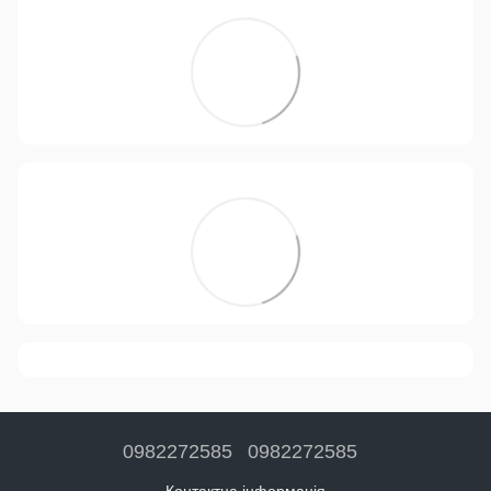
0982272585
0982272585
Контактна інформація