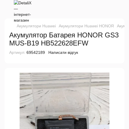
Акумулятори Huawei
Акумулятори Huawei HONOR
Акуму
Акумулятор Батарея HONOR GS3
MUS-B19 HB522628EFW
Артикул:
69542189
Написати відгук