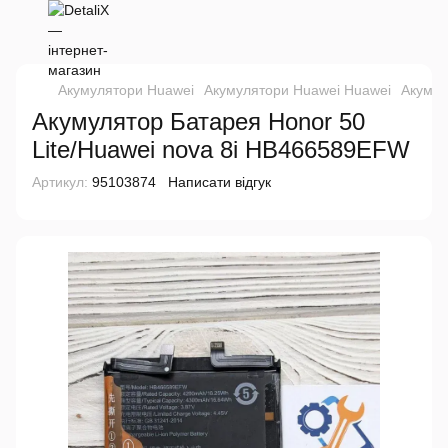
Акумулятори Huawei
Акумулятори Huawei Huawei
Акумул
Акумулятор Батарея Honor 50
Lite/Huawei nova 8i HB466589EFW
Артикул:
95103874
Написати відгук