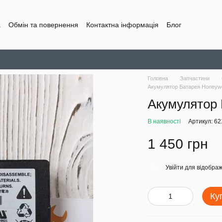
а
Обмін та повернення
Контактна інформація
Блог
Головна
Запчастини
Акумулятор Батарея Honeywe
Акумулятор 
В наявності
Артикул: 62
1 450 грн
Увійти
для відображ
%
Ку