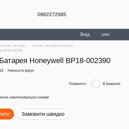
0982272585
Вхід
UAH
Сенсор, Тачскрін
Сенсор, Тачскрін Honeywell
ll BP18-002390
Батарея Honeywell BP18-002390
18
Написати відгук
Порівняти
В бажання
ення накопичувальної знижки
пити
Замовити швидко