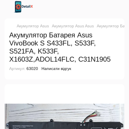
Акумулятор Asus
Акумулятор Asus Asus
Акумулятор Бата
Акумулятор Батарея Asus
VivoBook S S433FL, S533F,
S521FA, K533F,
X1603Z,ADOL14FLC, C31N1905
Артикул:
63020
Написати відгук