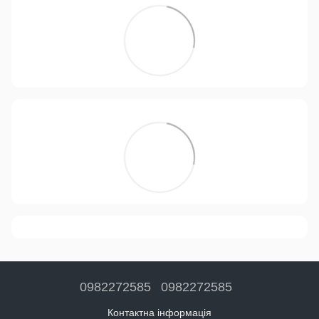
0982272585
0982272585
Контактна інформація