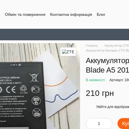
а
Обмін та повернення
Контактна інформація
Блог
Головна
Акумулятор ZT
Аккумулятор Батарея ZTE Bl
Аккумулятор
Blade A5 20
В наявності
Артикул: 1
210 грн
Увійти
для відображ
%
Ку