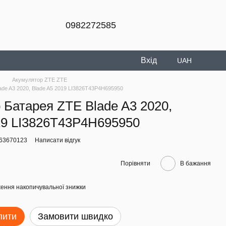
0982272585
Вхід
UAH
E
Акумулятор ZTE ZTE
ade A3 2020, Blade A5 2019 LI3826T43P4H695950
 Батарея ZTE Blade A3 2020,
19 LI3826T43P4H695950
863670123
Написати відгук
Порівняти
В бажання
ення накопичувальної знижки
пити
Замовити швидко