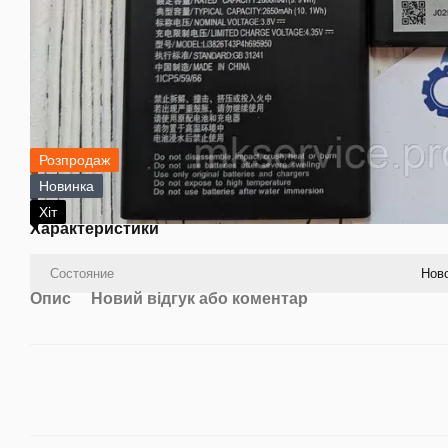
Розпродаж
Новинка
Хіт
Характеристики
Состояние
Нов
Опис
Новий відгук або коментар