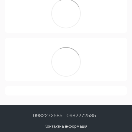
0982272585
0982272585
Контактна інформація