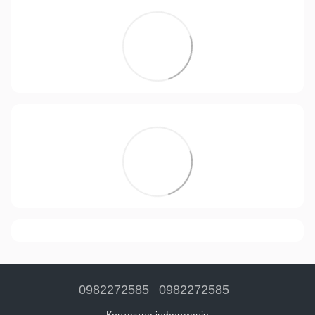
0982272585
0982272585
Контактна інформація