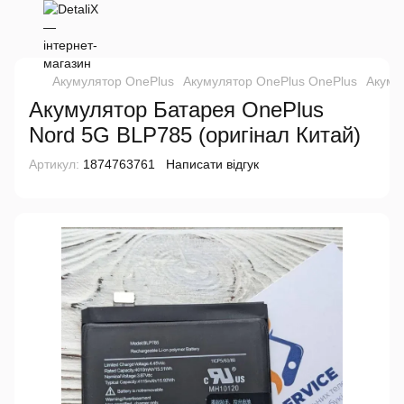
Акумулятор OnePlus
Акумулятор OnePlus OnePlus
Акуму
Акумулятор Батарея OnePlus
Nord 5G BLP785 (оригінал Китай)
Артикул:
1874763761
Написати відгук