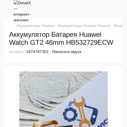
Акумулятори Huawei
Акумулятори Huawei Huawei
Аккуму
Аккумулятор Батарея Huawei
Watch GT2 46mm HB532729ECW
Артикул:
1874787301
Написати відгук